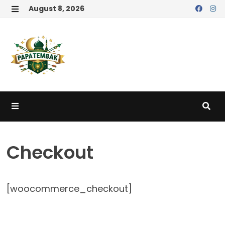
Skip
August 8, 2026
to
MENU
content
MENU
Checkout
[woocommerce_checkout]