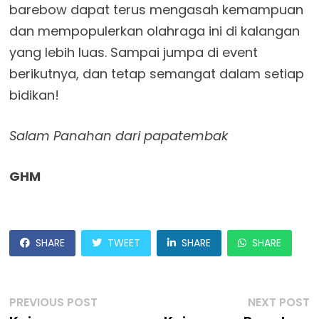
barebow dapat terus mengasah kemampuan
dan mempopulerkan olahraga ini di kalangan
yang lebih luas. Sampai jumpa di event
berikutnya, dan tetap semangat dalam setiap
bidikan!
Salam Panahan dari papatembak
GHM
SHARE
TWEET
SHARE
SHARE
Post
Previous
N
PREVIOUS POST
NEXT POST