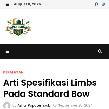
Skip
August 8, 2026
to
MENU
content
MENU
PERALATAN
Arti Spesifikasi Limbs
Pada Standard Bow
by
Azhar Papatembak
September 26, 2024