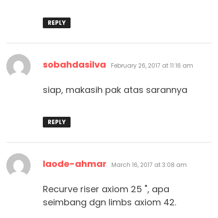
REPLY
says:
sobahdasilva
February 26, 2017 at 11:16 am
siap, makasih pak atas sarannya
REPLY
says:
laode-ahmar
March 16, 2017 at 3:08 am
Recurve riser axiom 25 ", apa
seimbang dgn limbs axiom 42.