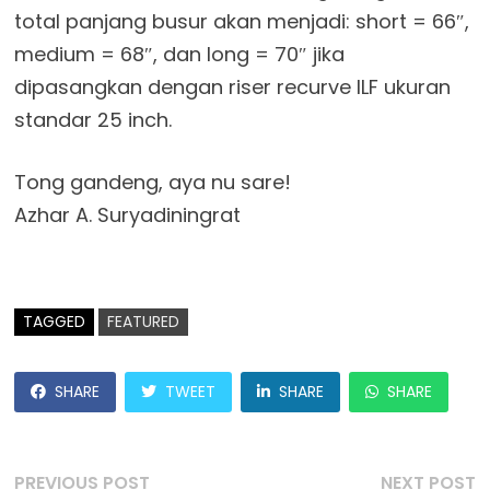
total panjang busur akan menjadi: short = 66″,
medium = 68″, dan long = 70″ jika
dipasangkan dengan riser recurve ILF ukuran
standar 25 inch.
Tong gandeng, aya nu sare!
Azhar A. Suryadiningrat
TAGGED
FEATURED
SHARE
TWEET
SHARE
SHARE
Post
Previous
N
PREVIOUS POST
NEXT POST