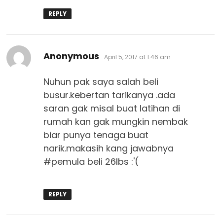
REPLY
says:
Anonymous
April 5, 2017 at 1:46 am
Nuhun pak saya salah beli
busur.kebertan tarikanya .ada
saran gak misal buat latihan di
rumah kan gak mungkin nembak
biar punya tenaga buat
narik.makasih kang jawabnya
#pemula beli 26lbs :'(
REPLY