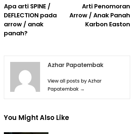
post:
p
Apa arti SPINE /
Arti Penomoran
Navigation
DEFLECTION pada
Arrow / Anak Panah
arrow / anak
Karbon Easton
panah?
Azhar Papatembak
View all posts by Azhar
Papatembak →
You Might Also Like