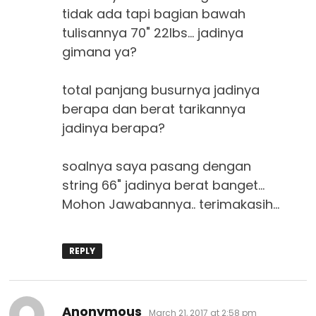
tidak ada tapi bagian bawah
tulisannya 70" 22lbs… jadinya
gimana ya?
total panjang busurnya jadinya
berapa dan berat tarikannya
jadinya berapa?
soalnya saya pasang dengan
string 66" jadinya berat banget…
Mohon Jawabannya.. terimakasih…
REPLY
says:
Anonymous
March 21, 2017 at 2:58 pm