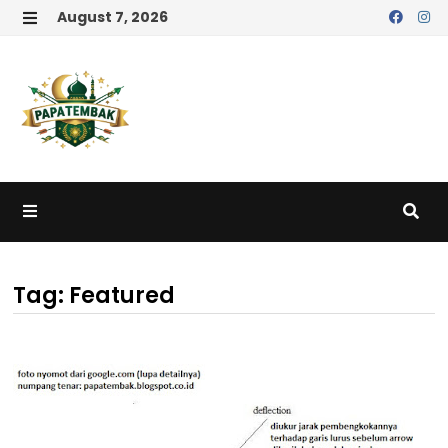
Skip
August 7, 2026
to
MENU
content
MENU
Tag:
Featured