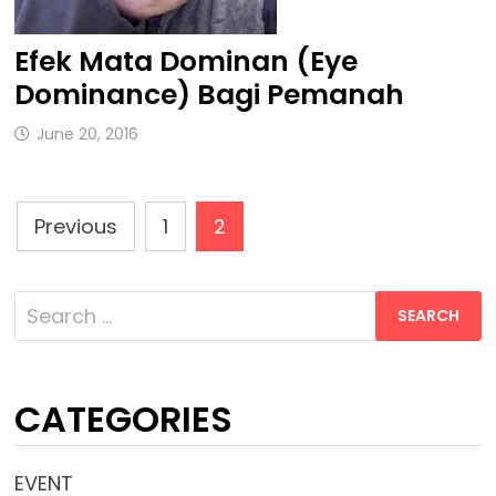
Efek Mata Dominan (Eye
Dominance) Bagi Pemanah
June 20, 2016
Posts
Previous
1
2
Pagination
Search
for:
CATEGORIES
EVENT