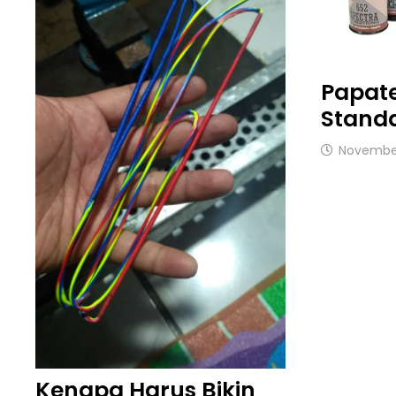
Papat
Standa
November
Kenapa Harus Bikin