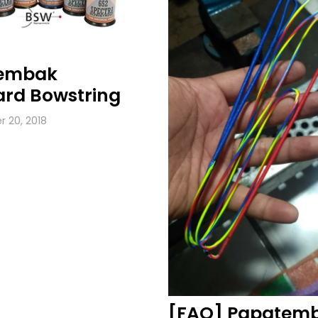
embak
rd Bowstring
 20, 2018
[FAQ] Papatem