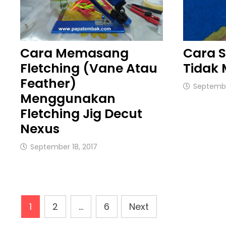
Cara Memasang
Cara 
Fletching (Vane Atau
Tidak
Feather)
Septembe
Menggunakan
Fletching Jig Decut
Nexus
September 18, 2017
Posts
1
2
…
6
Next
Pagination