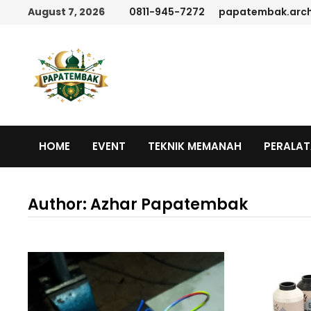
Skip
August 7, 2026
0811-945-7272
papatembak.arc
to
content
HOME
EVENT
TEKNIK MEMANAH
PERALA
Author:
Azhar Papatembak