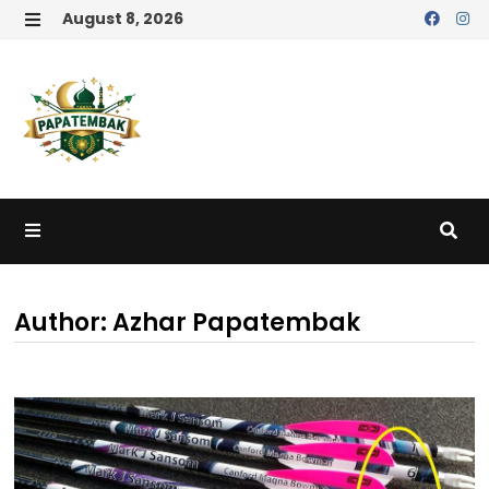
Skip
August 8, 2026
to
MENU
content
MENU
Author:
Azhar Papatembak