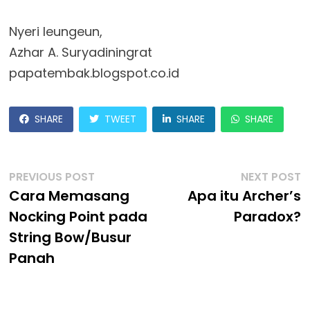
Nyeri leungeun,
Azhar A. Suryadiningrat
papatembak.blogspot.co.id
SHARE
TWEET
SHARE
SHARE
Post
Previous
N
PREVIOUS POST
NEXT POST
post:
p
Cara Memasang
Apa itu Archer’s
Navigation
Nocking Point pada
Paradox?
String Bow/Busur
Panah