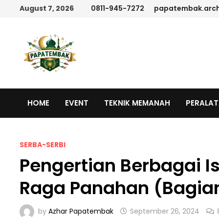
Skip
August 7, 2026
0811-945-7272
papatembak.arc
to
content
HOME
EVENT
TEKNIK MEMANAH
PERALA
SERBA-SERBI
Pengertian Berbagai I
Raga Panahan (Bagian
by
Azhar Papatembak
September 26, 2024