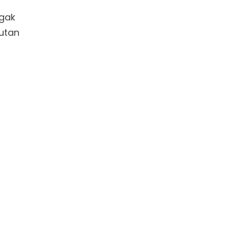
 gak
hutan